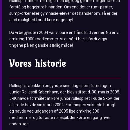
Rollespil handler nemlig om at lege, og gennem legen lære at
forstå og begejstre hinanden. Om end det er rum-pirater,
sump-orker eller gymnasie-elever det handler om, så er der
altid mulighed for at lære noget nyt.
Da vi begyndte i 2004 var vi bare en håndfuld venner. Nu er vi
omkring 1000 medlemmer. Vi er nået hertil fordi vi gør
tingene på en ganske særlig måde!
Vores historie
Rollespilsfabrikken begyndte sine dage som foreningen
Junior Rollespil København, der blev stiftet d. 30. marts 2005.
JRK havde formålet at køre junior rollespillet i Rude Skov, der
allerede havde sin start i 2004. Foreningen voksede hurtigt
og havde ved udgangen af 2005 lige omkring 300
medlemmer og to faste rollespil, der kørte en gang hver
anden uge.