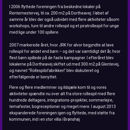
I 2006 flyttede foreningen fra beskedne lokaler på
Rentemestervej, til ca. 200 m2 på Dortheavej. I løbet af
samme år blev der også udvidet med flere aktiviteter såsom
workshops, ture til andre rollespil og et piratrollespil for unge
med lige under 100 spillere.
2007 markerede året, hvor JRK for alvor begyndte at lave
rollespil for andet end børn – og det var samtidigt det år, hvor
flest børn spillede på de faste kampagner. I efteråret blev
lokalerne på Dortheavej skiftet ud med 300 m2 på Glentevej,
og navnet “Rollespilsfabrikken” blev diskuteret og
efterfølgende er benyttet.
Flere og flere medlemmer og ildsjæle kom til og vores
aktiviteter spændte nu over alt fra store rollespil med flere
hundrede deltagere, integrations-projekter, sommerlejre,
temafester, bogreceptioner og meget mere. I august 2013
ekspanderede foreningen igen og flyttede, med støtte fra
kommunen, ind i en stor villa i Brønshøj.