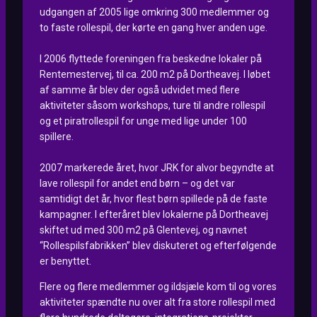
udgangen af 2005 lige omkring 300 medlemmer og
to faste rollespil, der kørte en gang hver anden uge.
I 2006 flyttede foreningen fra beskedne lokaler på
Rentemestervej, til ca. 200 m2 på Dortheavej. I løbet
af samme år blev der også udvidet med flere
aktiviteter såsom workshops, ture til andre rollespil
og et piratrollespil for unge med lige under 100
spillere.
2007 markerede året, hvor JRK for alvor begyndte at
lave rollespil for andet end børn – og det var
samtidigt det år, hvor flest børn spillede på de faste
kampagner. I efteråret blev lokalerne på Dortheavej
skiftet ud med 300 m2 på Glentevej, og navnet
“Rollespilsfabrikken” blev diskuteret og efterfølgende
er benyttet.
Flere og flere medlemmer og ildsjæle kom til og vores
aktiviteter spændte nu over alt fra store rollespil med